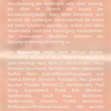
Aktualisierung der bisherigen sehr alten Satzung,
vor allem im Bereich der Anzahl der
Vorstandsmitglieder. Marc Mohr berichtete vom
Wunsch der bisherigen Vorstandschaft die Arbeit
auf mehr Schultern verteilen zu wollen und dabei
idealerweise noch eine Verjüngung vorzunehmen.
Die anwesenden Mitglieder stimmten der
Satzungsänderung einstimmig zu.
Die
Neuwahlen
leitete dann Michael Amann.
Einstimmig wurden in ihren Ämtern für weitere 2
Jahre bestätigt: Marc Mohr (1. Vorsitzender), Klaus
Rimmele (Sportwart), Bernhard Leiherr (Kassierer),
Steffen Obert (Schriftführer/Pressewart) und
Helmut Kleiner (Beisitzer: Platzwart). Neu gewählt
wurden Thomas Bertram (2. Vorsitzender), Paul
König (Jugendwart), Frank Fink (Beisitzer:
Spielbetrieb), Sarah Haas (Beisitzerin:
Medienarbeit), Christina Trolliet (Beisitzerin:
Breitensport/Breitensportwartin). Alle wurden