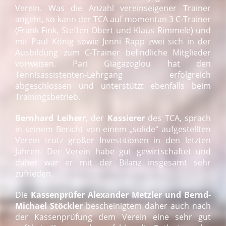
Verein. Was die Anzahl vereinseigener Trainer
angeht, so kann der TCA auf momentan 3 C-Trainer
(Frank Fink, Steffen Obert und Klaus Rimmele) und
mit Paul König sowie Jenni Rapp zwei sich in der
Ausbildung zum C-Trainer befindliche Mitglieder
vorweisen. Pari Giagazoglou hat den
Tennisassistenten-Lehrgang erfolgreich
abgeschlossen und unterstützt ebenfalls beim
Trainingsbetrieb.
Bernhard Leiherr
, der
Kassierer
des TCA, sprach
in seinem Bericht von einem „solide“ aufgestellten
Verein trotz großer Investitionen in den letzten
Jahren. Der Verein habe gut gewirtschaftet und
daher war er mit der Bilanz insgesamt sehr
zufrieden.
Die
Kassenprüfer Alexander Metzler und Bernd-
Michael Stöckler
bescheinigtem daher auch nach
der Kassenprüfung dem Verein eine sehr gut