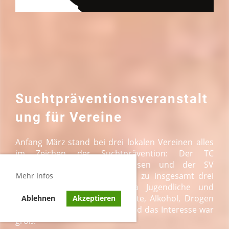
Suchtpräventionsveranstalt
ung für Vereine
Anfang März stand bei drei lokalen Vereinen alles
im Zeichen der Suchtprävention: Der TC
Altshausen, der FV Altshausen und der SV
Ebenweiler hatten gemeinsam zu insgesamt drei
Mehr Infos
Veranstaltungen zum Thema Jugendliche und
Suchtmittel wie Nikotinprodukte, Alkohol, Drogen
Ablehnen
Akzeptieren
und Spielsucht eingeladen – und das Interesse war
groß.