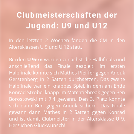
Clubmeisterschaften der
Jugend: U9 und U12
In den letzten 2 Wochen fanden die CM in den
Altersklassen U 9 und U 12 statt.
Bei den
U 9ern
wurden zunächst die Halbfinals und
anschließend das Finale gespielt. Im ersten
Halbfinale konnte sich Mathes Pfeiffer gegen Anouk
Gerstenberg in 2 Sätzen durchsetzen. Das zweite
Halbfinale war ein knappes Spiel, in dem am Ende
Konrad Strobel knapp im Matchtiebreak gegen Ben
Borostowski mit 7:4 gewann. Den 3. Platz konnte
sich dann Ben gegen Anouk sichern. Das Finale
gewann dann Mathes in 2 Sätzen gegen Konrad
und ist damit Clubmeister in der Altersklasse U 9.
Herzlichen Glückwunsch!