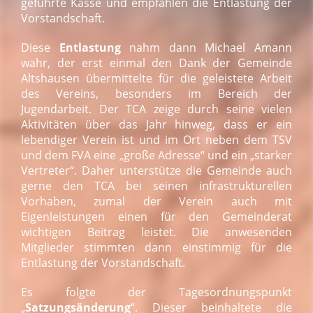
geführte Kasse und empfahlen die Entlastung der
Vorstandschaft.
Diese
Entlastung
nahm dann Michael Amann
wahr, der erst einmal den Dank der Gemeinde
Altshausen übermittelte für die geleistete Arbeit
des Vereins, besonders im Bereich der
Jugendarbeit. Der TCA zeige durch seine vielen
Aktivitäten über das Jahr hinweg, dass er ein
lebendiger Verein ist und im Ort neben dem TSV
und dem FVA eine „große Adresse“ und ein „starker
Vertreter“. Daher unterstütze die Gemeinde auch
gerne den TCA bei seinen infrastrukturellen
Vorhaben, zumal der Verein auch mit
Eigenleistungen einen für den Gemeinderat
wichtigen Beitrag leistet. Die anwesenden
Mitglieder stimmten dann einstimmig für die
Entlastung der Vorstandschaft.
Es folgte der Tagesordnungspunkt
„
Satzungsänderung
“. Dieser beinhaltete die