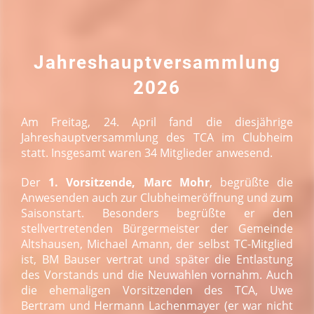
Jahreshauptversammlung
2026
Am Freitag, 24. April fand die diesjährige
Jahreshauptversammlung des TCA im Clubheim
statt. Insgesamt waren 34 Mitglieder anwesend.
Der
1. Vorsitzende, Marc Mohr
, begrüßte die
Anwesenden auch zur Clubheimeröffnung und zum
Saisonstart. Besonders begrüßte er den
stellvertretenden Bürgermeister der Gemeinde
Altshausen, Michael Amann, der selbst TC-Mitglied
ist, BM Bauser vertrat und später die Entlastung
des Vorstands und die Neuwahlen vornahm. Auch
die ehemaligen Vorsitzenden des TCA, Uwe
Bertram und Hermann Lachenmayer (er war nicht