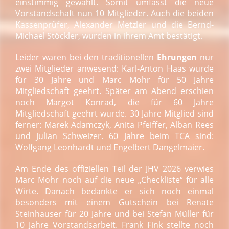
einstimmig gewählt. Somit umfasst die neue
Vorstandschaft nun 10 Mitglieder. Auch die beiden
Kassenprüfer, Alexander Metzler und die Bernd-
Michael Stöckler, wurden in ihrem Amt bestätigt.
Leider waren bei den traditionellen
Ehrungen
nur
zwei Mitglieder anwesend: Karl-Anton Haas wurde
für 30 Jahre und Marc Mohr für 50 Jahre
Mitgliedschaft geehrt. Später am Abend erschien
noch Margot Konrad, die für 60 Jahre
Mitgliedschaft geehrt wurde. 30 Jahre Mitglied sind
ferner: Marek Adamczyk, Anita Pfeiffer, Alban Rees
und Julian Schweizer. 60 Jahre beim TCA sind:
Wolfgang Leonhardt und Engelbert Dangelmaier.
Am Ende des offiziellen Teil der JHV 2026 verwies
Marc Mohr noch auf die neue „Checkliste“ für alle
Wirte. Danach bedankte er sich noch einmal
besonders mit einem Gutschein bei Renate
Steinhauser für 20 Jahre und bei Stefan Müller für
10 Jahre Vorstandsarbeit. Frank Fink stellte noch