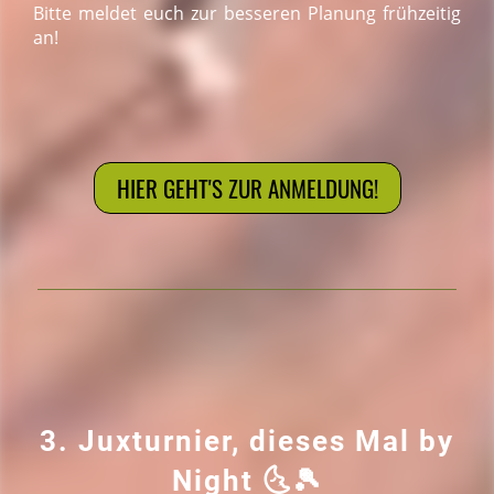
Bitte meldet euch zur besseren Planung frühzeitig
an!
HIER GEHT'S ZUR ANMELDUNG!
3.
Juxturnier, dieses Mal by
Night
🌜
🎾