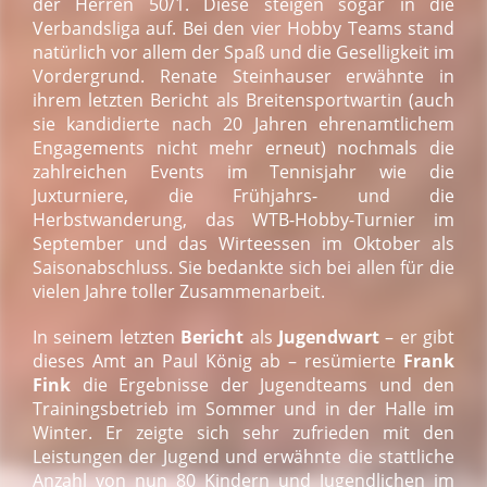
der Herren 50/1. Diese steigen sogar in die
Verbandsliga auf. Bei den vier Hobby Teams stand
natürlich vor allem der Spaß und die Geselligkeit im
Vordergrund. Renate Steinhauser erwähnte in
ihrem letzten Bericht als Breitensportwartin (auch
sie kandidierte nach 20 Jahren ehrenamtlichem
Engagements nicht mehr erneut) nochmals die
zahlreichen Events im Tennisjahr wie die
Juxturniere, die Frühjahrs- und die
Herbstwanderung, das WTB-Hobby-Turnier im
September und das Wirteessen im Oktober als
Saisonabschluss. Sie bedankte sich bei allen für die
vielen Jahre toller Zusammenarbeit.
In seinem letzten
Bericht
als
Jugendwart
– er gibt
dieses Amt an Paul König ab – resümierte
Frank
Fink
die Ergebnisse der Jugendteams und den
Trainingsbetrieb im Sommer und in der Halle im
Winter. Er zeigte sich sehr zufrieden mit den
Leistungen der Jugend und erwähnte die stattliche
Anzahl von nun 80 Kindern und Jugendlichen im